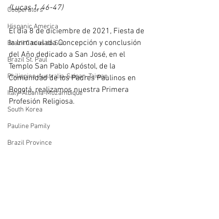
(Lucas 1, 46-47)
Cooperators
Hispanic America
El día 8 de diciembre de 2021, Fiesta de 
la Inmaculada Concepción y conclusión 
Brazil Caxias do Sul
del Año dedicado a San José, en el 
Brazil St. Paul
Templo San Pablo Apóstol, de la 
Philippine-Australia-Saipan-Taiwan
Comunidad de los Padres Paulinos en 
Bogotá, realizamos nuestra Primera 
Italy-Albania-Mozambique
Profesión Religiosa.
South Korea
Pauline Pamily
Brazil Province