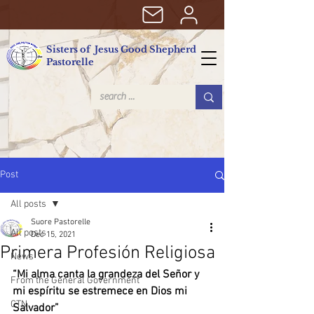
Sisters of Jesus Good Shepherd
Pastorelle
Post
All posts
Suore Pastorelle
All posts
Dec 15, 2021
Primera Profesión Religiosa
News
“Mi alma canta la grandeza del Señor y 
From the General Government
mi espíritu se estremece en Dios mi 
CTN
Salvador”