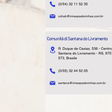
(0/54) 32 11 52 35
cohab@irmaspastorinhas.com.br
Comunità di Santana do Livramento
R. Duque de Caxias, 536 - Centro
Santana do Livramento - RS, 975
573, Brasile
(0/55) 32 44 52 05
santana@irmaspastorinhas.com.br