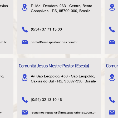
axias
R. Mal. Deodoro, 263 - Centro, Bento
Gonçalves - RS, 95700-000, Brasile
(0/54) 37 71 13 00
om.br
bento@irmaspastorinhas.com.br
Comunità Jesus Mestre Pastor (Escola)
Comuni
io,
Av. São Leopoldo, 458 - São Leopoldo,
Caxias do Sul - RS, 95097-350, Brasile
(0/54) 32 13 10 46
br
jesusmestrepastor@irmaspastorinhas.com.br