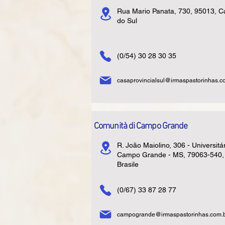
Rua Mario Panata, 730, 95013, C
do Sul
(0/54) 30 28 30 35
casaprovincialsul@irmaspastorinhas.c
Comunità di Campo Grande
R. João Maiolino, 306 - Universitár
Campo Grande - MS, 79063-540,
Brasile
(0/67) 33 87 28 77
campogrande@irmaspastorinhas.com.