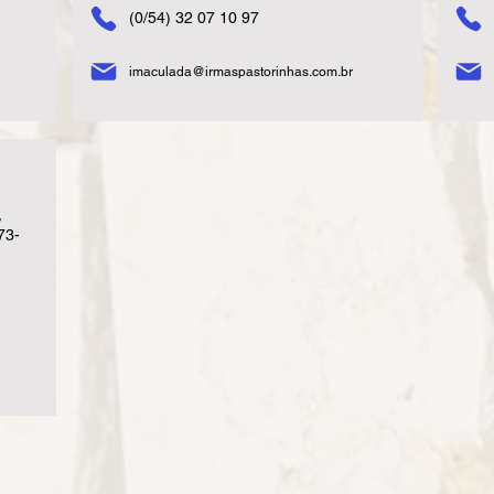
(0/54) 32 07 10 97
imaculada@irmaspastorinhas.com.br
,
73-