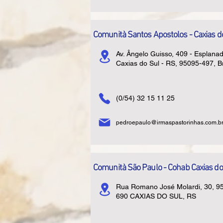
Comunità Santos Apostolos - Caxias d
Av. Ângelo Guisso, 409 - Esplanad
Caxias do Sul - RS, 95095-497, Br
(0/54) 32 15 11 25
pedroepaulo@irmaspastorinhas.com.b
Comunità São Paulo - Cohab Caxias do
Rua Romano José Molardi, 30, 9
690 CAXIAS DO SUL, RS