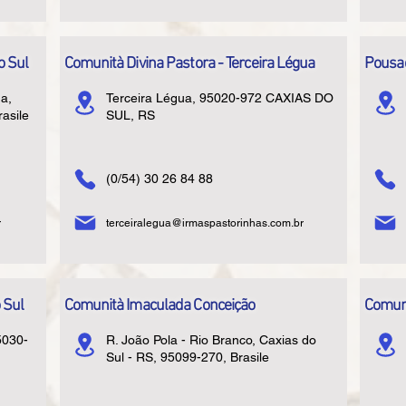
o Sul
Comunità Divina Pastora - Terceira Légua
Pousa
a,
Terceira Légua, 95020-972 CAXIAS DO
asile
SUL, RS
(0/54) 30 26 84 88
r
terceiralegua@irmaspastorinhas.com.br
 Sul
Comunità Imaculada Conceição
Comuni
5030-
R. João Pola - Rio Branco, Caxias do
Sul - RS, 95099-270, Brasile