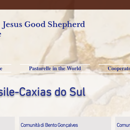
f Jesus Good Shepherd
e
e
Pastorelle in the World
Cooperat
sile-Caxias do Sul
Comunità di Bento Gonçalves
Comuni