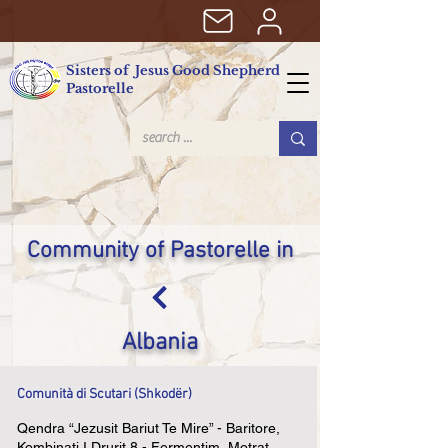
Sisters of Jesus Good Shepherd
Pastorelle
Community of Pastorelle in
Albania
Comunità di Scutari (Shkodër)
Qendra “Jezusit Bariut Te Mire” - Baritore,
Kombinati I Drurit 8 - Fermentim, Motrat