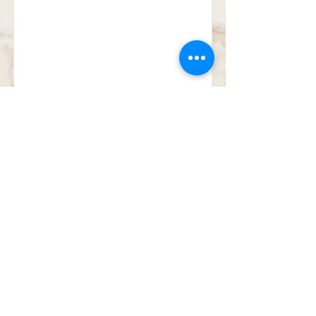
Provincia Italia-Albania-
Mozambico
IT-AL-MZ
더 읽어보기