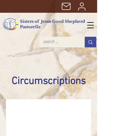
Sisters of Jesus Good Shepherd
Pastorelle
Circumscriptions